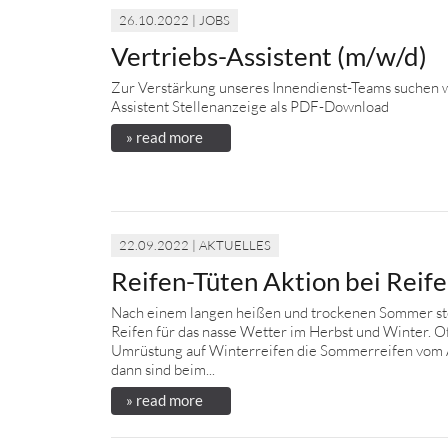
26.10.2022 | JOBS
Vertriebs-Assistent (m/w/d)
Zur Verstärkung unseres Innendienst-Teams suchen w
Assistent Stellenanzeige als PDF-Download
» read more
22.09.2022 | AKTUELLES
Reifen-Tüten Aktion bei Reif
Nach einem langen heißen und trockenen Sommer ste
Reifen für das nasse Wetter im Herbst und Winter. O
Umrüstung auf Winterreifen die Sommerreifen vom
dann sind beim...
» read more