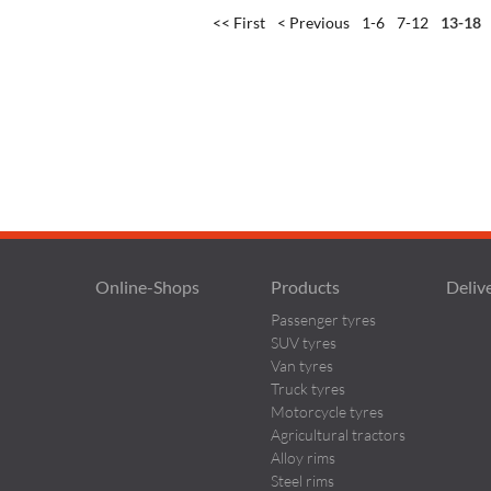
<< First
< Previous
1-6
7-12
13-18
Online-Shops
Products
Deliv
Passenger tyres
SUV tyres
Van tyres
Truck tyres
Motorcycle tyres
Agricultural tractors
Alloy rims
Steel rims