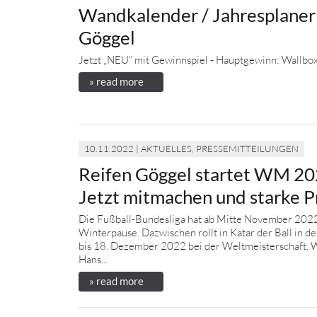
Wandkalender / Jahresplaner
Göggel
Jetzt „NEU“ mit Gewinnspiel - Hauptgewinn: Wallbox
» read more
10.11.2022 | AKTUELLES, PRESSEMITTEILUNGEN
Reifen Göggel startet WM 20
Jetzt mitmachen und starke P
Die Fußball-Bundesliga hat ab Mitte November 202
Winterpause. Dazwischen rollt in Katar der Ball in 
bis 18. Dezember 2022 bei der Weltmeisterschaft. 
Hans...
» read more