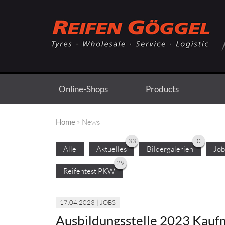
Online-Shops
Products
Home
» News
33
0
Alle
Aktuelles
Bildergalerien
Job
29
Reifentest PKW
17.04.2023 | JOBS
Ausbildungsstelle 2023 Kaufm