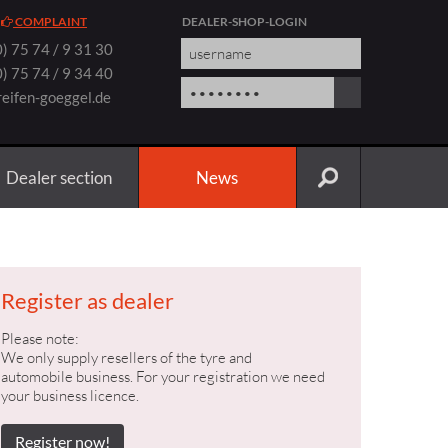
COMPLAINT
DEALER-SHOP-LOGIN
) 75 74 / 9 31 30
) 75 74 / 9 34 40
reifen-goeggel.de
Dealer section
News
Register as dealer
Please note:
We only supply resellers of the tyre and
automobile business. For your registration we need
your business licence.
Register now!