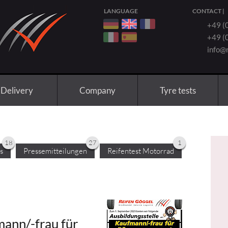
LANGUAGE
CONTACT
|
+49 (0
+49 (0
info@
Delivery
Company
Tyre tests
18
27
1
s
Pressemitteilungen
Reifentest Motorrad
ann/-frau für