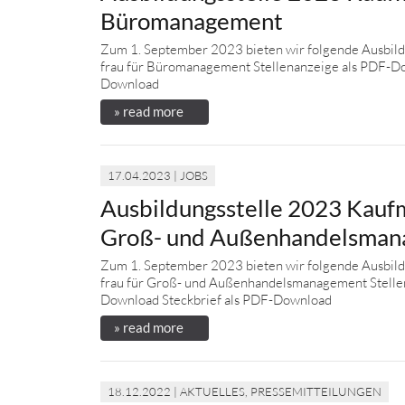
Büromanagement
Zum 1. September 2023 bieten wir folgende Ausbild
frau für Büromanagement Stellenanzeige als PDF-Do
Download
» read more
17.04.2023 | JOBS
Ausbildungsstelle 2023 Kaufm
Groß- und Außenhandelsma
Zum 1. September 2023 bieten wir folgende Ausbild
frau für Groß- und Außenhandelsmanagement Stelle
Download Steckbrief als PDF-Download
» read more
18.12.2022 | AKTUELLES, PRESSEMITTEILUNGEN