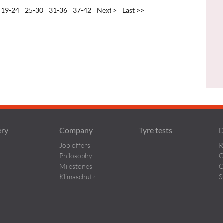
19-24
25-30
31-36
37-42
Next >
Last >>
ery
Company
Tyre tests
D
Job offers
R
Philosophy
C
Milestones
C
Klimaschutz
S