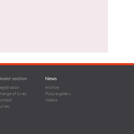
ealer section
News
egistration
Archive
hange of tyres
Picture gallery
ontact
Videos
urvey