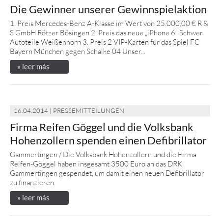
Die Gewinner unserer Gewinnspielaktion
1. Preis Mercedes-Benz A-Klasse im Wert von 25.000,00 € R &
S GmbH Rötzer Bösingen 2. Preis das neue „iPhone 6“ Schwer
Autoteile Weißenhorn 3. Preis 2 VIP-Karten für das Spiel FC
Bayern München gegen Schalke 04 Unser...
» leer más
16.04.2014 | PRESSEMITTEILUNGEN
Firma Reifen Göggel und die Volksbank
Hohenzollern spenden einen Defibrillator
Gammertingen / Die Volksbank Hohenzollern und die Firma
Reifen-Göggel haben insgesamt 3500 Euro an das DRK
Gammertingen gespendet, um damit einen neuen Defibrillator
zu finanzieren.
» leer más