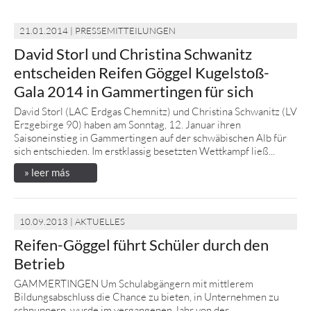
21.01.2014 | PRESSEMITTEILUNGEN
David Storl und Christina Schwanitz
entscheiden Reifen Göggel Kugelstoß-
Gala 2014 in Gammertingen für sich
David Storl (LAC Erdgas Chemnitz) und Christina Schwanitz (LV
Erzgebirge 90) haben am Sonntag, 12. Januar ihren
Saisoneinstieg in Gammertingen auf der schwäbischen Alb für
sich entschieden. Im erstklassig besetzten Wettkampf ließ...
» leer más
10.09.2013 | AKTUELLES
Reifen-Göggel führt Schüler durch den
Betrieb
GAMMERTINGEN Um Schulabgängern mit mittlerem
Bildungsabschluss die Chance zu bieten, in Unternehmen zu
schnuppern, wurde im vergangenen Jahr von der