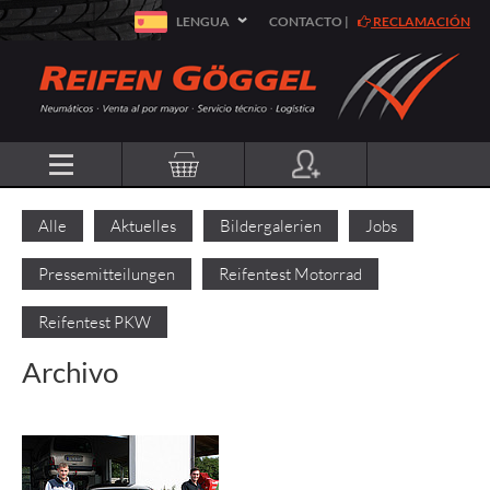
LENGUA
CONTACTO
|
RECLAMACIÓN
Alle
Aktuelles
Bildergalerien
Jobs
Pressemitteilungen
Reifentest Motorrad
Reifentest PKW
Archivo