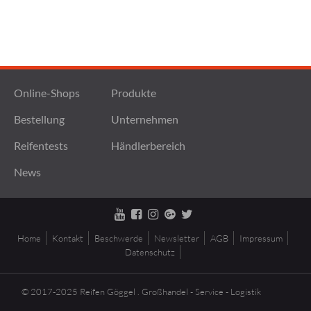
Online-Shops
Produkte
Bestellung
Unternehmen
Reifentests
Händlerbereich
News
Home
Kontakt
Beschwerde
Newsletter
AGB
Impressum
Datenschutz
© 2017-2025 Reifen Göggel . Großhandel - Service - Logistik