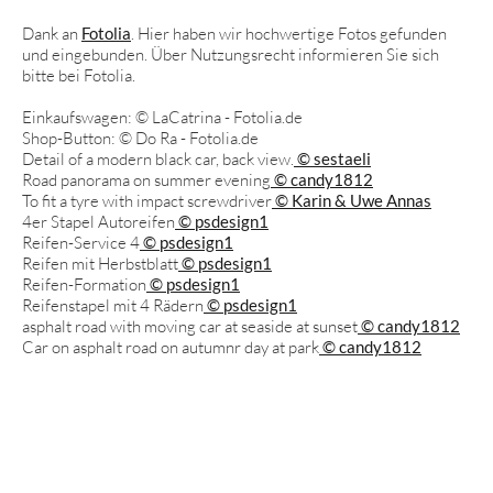
Dank an
Fotolia
. Hier haben wir hochwertige Fotos gefunden
und eingebunden. Über Nutzungsrecht informieren Sie sich
bitte bei Fotolia.
Einkaufswagen: © LaCatrina - Fotolia.de
Shop-Button: © Do Ra - Fotolia.de
Detail of a modern black car, back view.
© sestaeli
Road panorama on summer evening
© candy1812
To fit a tyre with impact screwdriver
© Karin & Uwe Annas
4er Stapel Autoreifen
© psdesign1
Reifen-Service 4
© psdesign1
Reifen mit Herbstblatt
© psdesign1
Reifen-Formation
© psdesign1
Reifenstapel mit 4 Rädern
© psdesign1
asphalt road with moving car at seaside at sunset
© candy1812
Car on asphalt road on autumnr day at park
© candy1812