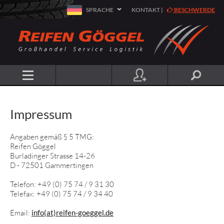
SPRACHE
KONTAKT
|
BESCHWERDE
Impressum
Angaben gemäß § 5 TMG:
Reifen Göggel
Burladinger Strasse 14-26
D - 72501 Gammertingen
Telefon: +49 (0) 75 74 / 9 31 30
Telefax: +49 (0) 75 74 / 9 34 40
Email:
info(at)reifen-goeggel.de