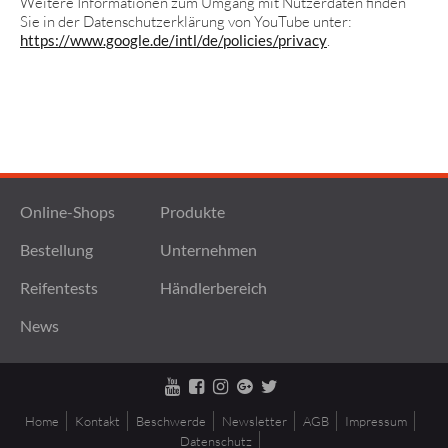
Weitere Informationen zum Umgang mit Nutzerdaten finden
Sie in der Datenschutzerklärung von YouTube unter:
https://www.google.de/intl/de/policies/privacy
.
Online-Shops
Produkte
Bestellung
Unternehmen
Reifentests
Händlerbereich
News
Home
Kontakt
Beschwerde
Newsletter
AGB
Impressum
Datenschutz