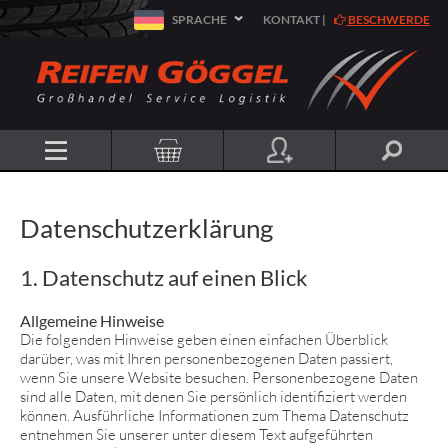
SPRACHE
KONTAKT
|
BESCHWERDE
Datenschutzerklärung
1. Datenschutz auf einen Blick
Allgemeine Hinweise
Die folgenden Hinweise geben einen einfachen Überblick
darüber, was mit Ihren personenbezogenen Daten passiert,
wenn Sie unsere Website besuchen. Personenbezogene Daten
sind alle Daten, mit denen Sie persönlich identifiziert werden
können. Ausführliche Informationen zum Thema Datenschutz
entnehmen Sie unserer unter diesem Text aufgeführten