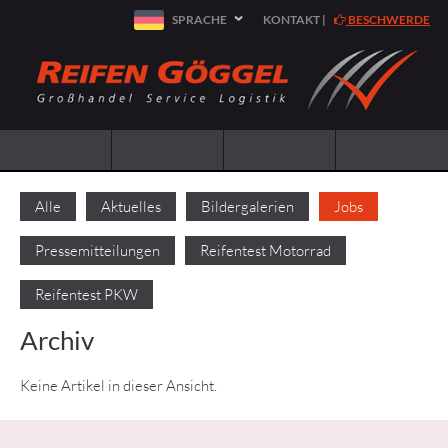
SPRACHE
KONTAKT
|
BESCHWERDE
Alle
Aktuelles
Bildergalerien
Jobs
Pressemitteilungen
Reifentest Motorrad
Reifentest PKW
Archiv
Keine Artikel in dieser Ansicht.