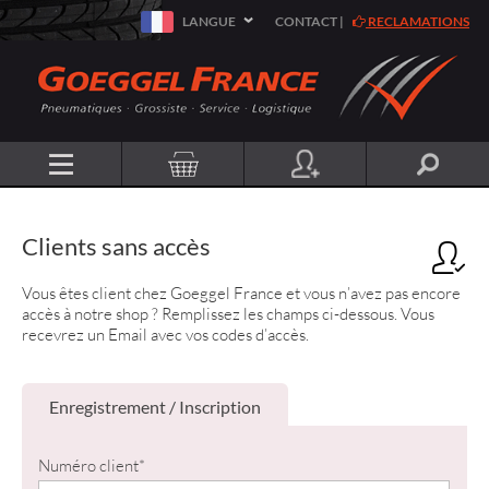
LANGUE
CONTACT
|
RECLAMATIONS
Clients sans accès
Vous êtes client chez Goeggel France et vous n’avez pas encore
accès à notre shop ? Remplissez les champs ci-dessous. Vous
recevrez un Email avec vos codes d’accès.
Enregistrement / Inscription
Numéro client
*