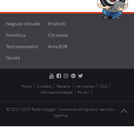
Negozio virtuale
Prodotti
Fornitura
Chi siamo
Test pneumatici
Area B2B
Novità
Home
Contatto
Reclamo
Newsletter
CGC
Informazione legale
Privacy
© 2017-2025 Reifen Göggel . Commercio all'ingrosso - servizio -
logistica